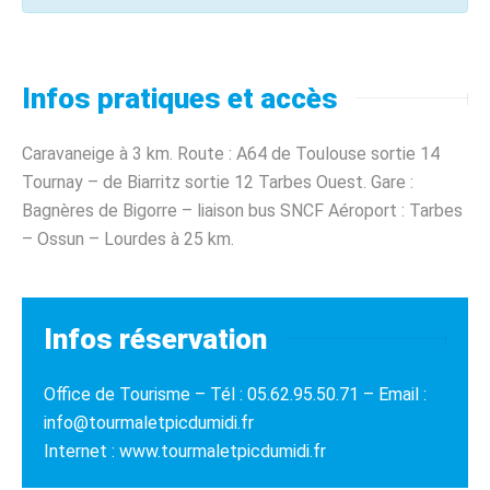
Infos pratiques et accès
Caravaneige à 3 km. Route : A64 de Toulouse sortie 14
Tournay – de Biarritz sortie 12 Tarbes Ouest. Gare :
Bagnères de Bigorre – liaison bus SNCF Aéroport : Tarbes
– Ossun – Lourdes à 25 km.
Infos réservation
Office de Tourisme – Tél : 05.62.95.50.71 – Email :
info@tourmaletpicdumidi.fr
Internet : www.tourmaletpicdumidi.fr