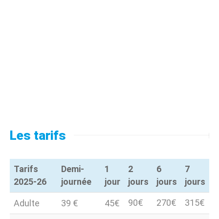
Les tarifs
Tarifs
Demi-
1
2
6
7
2025-26
journée
jour
jours
jours
jours
Tarifs
Demi-
1
2
6
7
90€
270€
315€
Adulte
39 €
45€
2025-26
journée
jour
jours
jours
jours