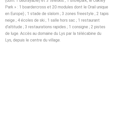
(dont 1 débrayable) et 3 téléskis ; 1 snowpark, le Oakley
Park » : 1 boardercross et 20 modules dont le Orail unique
en Europe) ; 1 stade de slalom ; 3 zones freestyle ; 2 tapis
neige ; 4 écoles de ski ; 1 salle hors sac ; 1 restaurant
d’altitude ; 3 restaurations rapides ; 1 consigne ; 2 pistes
de luge. Accès au domaine du Lys par la télécabine du
Lys, depuis le centre du village.