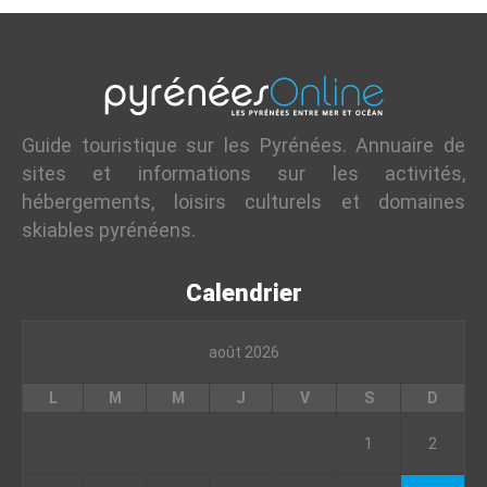
Guide touristique sur les Pyrénées. Annuaire de
sites et informations sur les activités,
hébergements, loisirs culturels et domaines
skiables pyrénéens.
Calendrier
août 2026
L
M
M
J
V
S
D
1
2