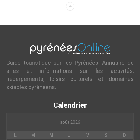
Guide touristique sur les Pyrénées. Annuaire de
sites et informations sur les activités,
hébergements, loisirs culturels et domaines
skiables pyrénéens.
Calendrier
août 2026
L
M
M
J
V
S
D