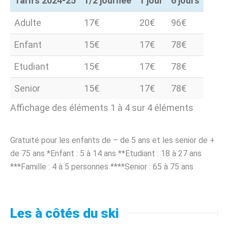
Tarifs 2024-25
1/2 journée
1 jour
6 jours
Tarifs 2024-25
1/2 journée
1 jour
6 jours
Adulte
17€
20€
96€
Enfant
15€
17€
78€
Etudiant
15€
17€
78€
Senior
15€
17€
78€
Affichage des éléments 1 à 4 sur 4 éléments
Gratuité pour les enfants de – de 5 ans et les senior de +
de 75 ans *Enfant : 5 à 14 ans **Etudiant : 18 à 27 ans
***Famille : 4 à 5 personnes ****Senior : 65 à 75 ans
Les à côtés du ski