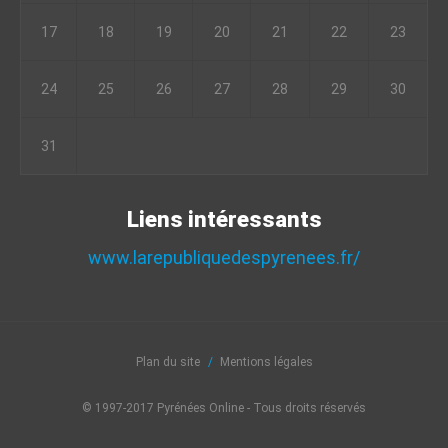
17
18
19
20
21
22
23
24
25
26
27
28
29
30
31
Liens intéressants
www.larepubliquedespyrenees.fr/
Plan du site
Mentions légales
© 1997-2017 Pyrénées Online - Tous droits réservés