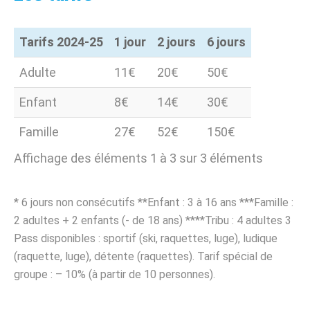
Tarifs 2024-25
1 jour
2 jours
6 jours
Tarifs 2024-25
1 jour
2 jours
6 jours
Adulte
11€
20€
50€
Enfant
8€
14€
30€
Famille
27€
52€
150€
Affichage des éléments 1 à 3 sur 3 éléments
* 6 jours non consécutifs **Enfant : 3 à 16 ans ***Famille :
2 adultes + 2 enfants (- de 18 ans) ****Tribu : 4 adultes 3
Pass disponibles : sportif (ski, raquettes, luge), ludique
(raquette, luge), détente (raquettes). Tarif spécial de
groupe : – 10% (à partir de 10 personnes).