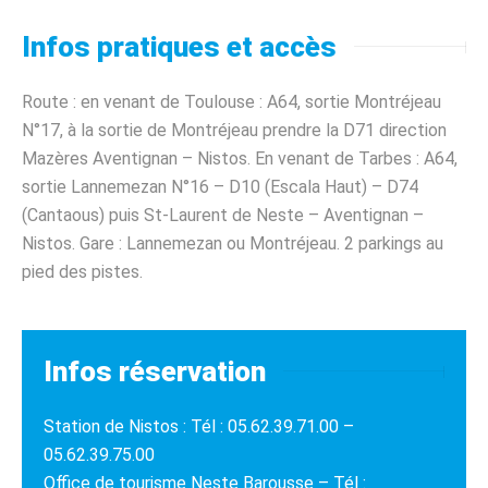
Infos pratiques et accès
Route : en venant de Toulouse : A64, sortie Montréjeau
N°17, à la sortie de Montréjeau prendre la D71 direction
Mazères Aventignan – Nistos. En venant de Tarbes : A64,
sortie Lannemezan N°16 – D10 (Escala Haut) – D74
(Cantaous) puis St-Laurent de Neste – Aventignan –
Nistos. Gare : Lannemezan ou Montréjeau. 2 parkings au
pied des pistes.
Infos réservation
Station de Nistos : Tél : 05.62.39.71.00 –
05.62.39.75.00
Office de tourisme Neste Barousse – Tél :