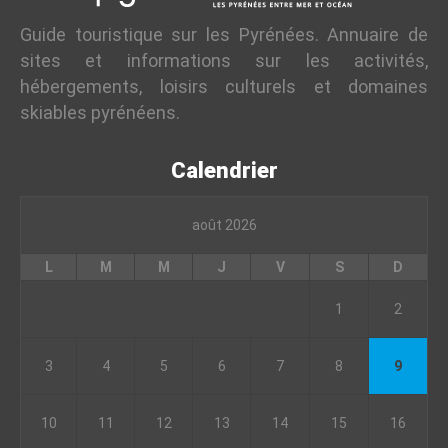
Guide touristique sur les Pyrénées. Annuaire de
sites et informations sur les activités,
hébergements, loisirs culturels et domaines
skiables pyrénéens.
Calendrier
août 2026
L
M
M
J
V
S
D
1
2
3
4
5
6
7
8
9
10
11
12
13
14
15
16