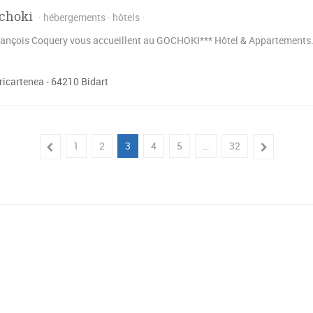
ochoki
hébergements
hôtels
rançois Coquery vous accueillent au GOCHOKI*** Hôtel & Appartements. 
ricartenea - 64210 Bidart
1
2
3
4
5
…
32