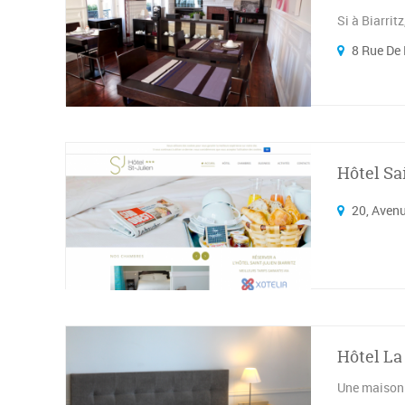
Si à Biarrit
8 Rue De 
Hôtel Sa
20, Avenu
Hôtel La
Une maison d