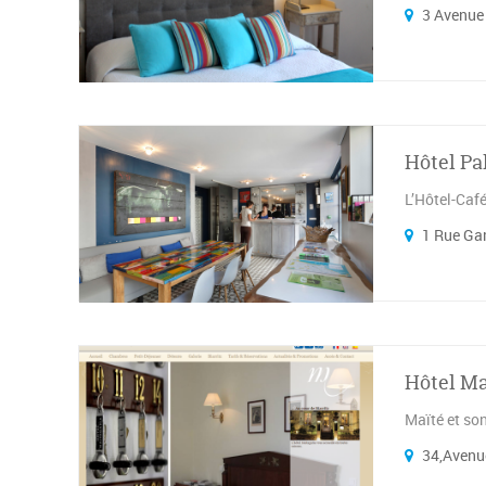
3 Avenue 
Hôtel Pa
L’Hôtel-Café
1 Rue Gam
Hôtel Ma
Maïté et son
34,Avenue