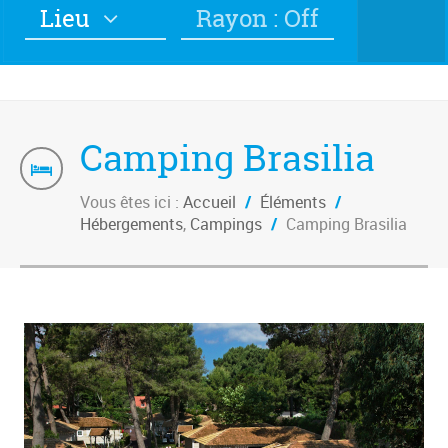
Lieu
Rayon : Off
Camping Brasilia
Vous êtes ici :
Accueil
/
Éléments
/
Hébergements
,
Campings
/
Camping Brasilia