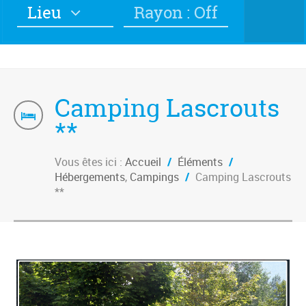
Lieu
Rayon : Off
Camping Lascrouts
**
Vous êtes ici :
Accueil
/
Éléments
/
Hébergements
,
Campings
/
Camping Lascrouts
**