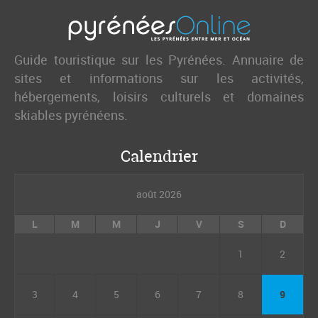
Guide touristique sur les Pyrénées. Annuaire de
sites et informations sur les activités,
hébergements, loisirs culturels et domaines
skiables pyrénéens.
Calendrier
août 2026
L
M
M
J
V
S
D
1
2
3
4
5
6
7
8
9