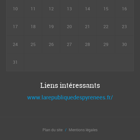
10
11
12
13
14
15
16
17
18
19
20
21
22
23
24
25
26
27
28
29
30
31
Liens intéressants
www.larepubliquedespyrenees.fr/
Plan du site
Mentions légales