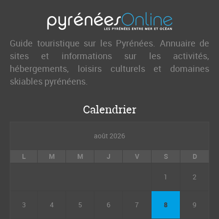
Guide touristique sur les Pyrénées. Annuaire de
sites et informations sur les activités,
hébergements, loisirs culturels et domaines
skiables pyrénéens.
Calendrier
août 2026
L
M
M
J
V
S
D
1
2
3
4
5
6
7
8
9