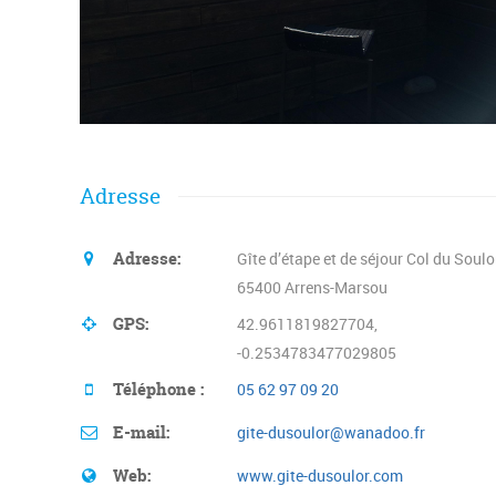
Adresse
Adresse:
Gîte d’étape et de séjour Col du Soulo
65400 Arrens-Marsou
GPS:
42.9611819827704,
-0.2534783477029805
Téléphone :
05 62 97 09 20
E-mail:
gite-dusoulor@wanadoo.fr
Web:
www.gite-dusoulor.com