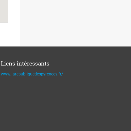
Liens intéressants
www.larepubliquedespyrenees.fr/