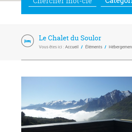
Catégor
Le Chalet du Soulor
Vous êtes ici :
Accueil
/
Éléments
/
Hébergemen