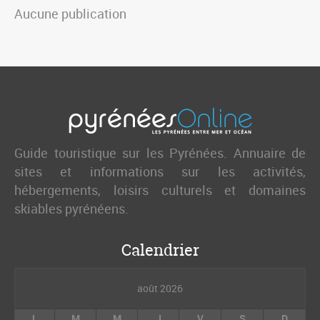
Aucune publication
Guide touristique sur les Pyrénées. Annuaire de
sites et informations sur les activités,
hébergements, loisirs culturels et domaines
skiables pyrénéens.
Calendrier
août 2026
L
M
M
J
V
S
D