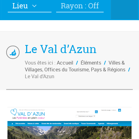
Lieu
Rayon : Off
Le Val d’Azun
Vous êtes ici :
Accueil
/
Éléments
/
Villes &
Villages
,
Offices du Tourisme
,
Pays & Régions
/
Le Val d’Azun