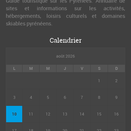
Guide touristique sur les Pyrénées. Annuaire de
sites et informations sur les activités,
hébergements, loisirs culturels et domaines
skiables pyrénéens.
Calendrier
août 2026
L
M
M
J
V
S
D
1
2
3
4
5
6
7
8
9
10
11
12
13
14
15
16
17
18
19
20
21
22
23