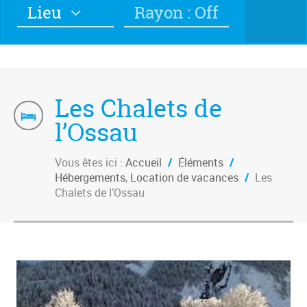
Lieu
Rayon : Off
Les Chalets de
l’Ossau
Vous êtes ici :
Accueil
/
Éléments
/
Hébergements
,
Location de vacances
/
Les
Chalets de l’Ossau