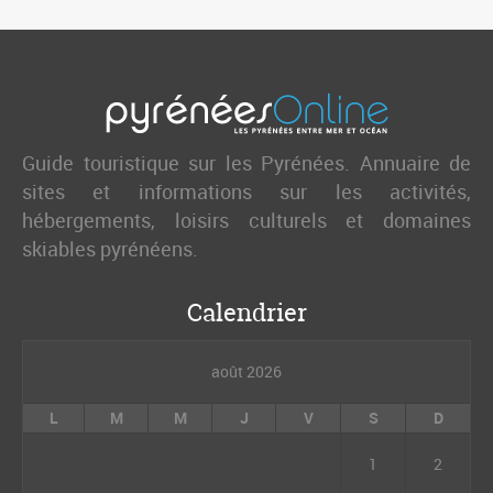
Guide touristique sur les Pyrénées. Annuaire de
sites et informations sur les activités,
hébergements, loisirs culturels et domaines
skiables pyrénéens.
Calendrier
août 2026
L
M
M
J
V
S
D
1
2