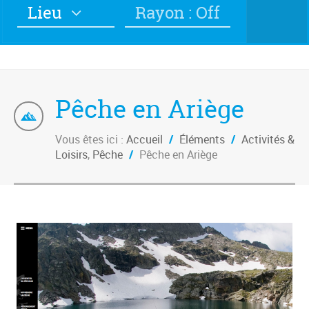
Lieu
Rayon : Off
Pêche en Ariège
Vous êtes ici :
Accueil
/
Éléments
/
Activités &
Loisirs
,
Pêche
/
Pêche en Ariège