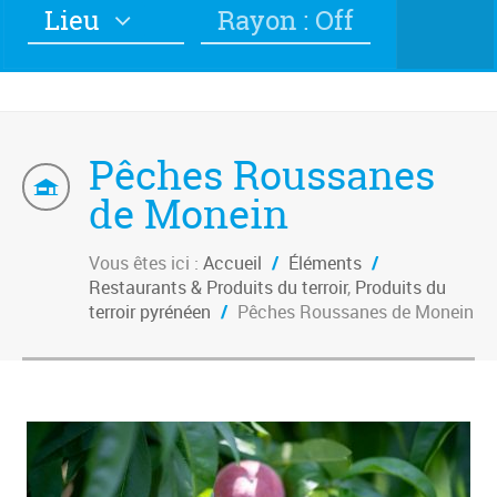
Lieu
Rayon : Off
Pêches Roussanes
de Monein
Vous êtes ici :
Accueil
/
Éléments
/
Restaurants & Produits du terroir
,
Produits du
terroir pyrénéen
/
Pêches Roussanes de Monein