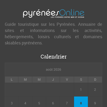
Guide touristique sur les Pyrénées. Annuaire de
sites et informations sur les activités,
hébergements, loisirs culturels et domaines
skiables pyrénéens.
Calendrier
août 2026
L
M
M
J
V
S
D
1
2
3
4
5
6
7
8
9