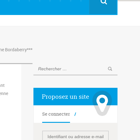
ne Bordaberry***
ant
ienne
Proposez un site
Se connecter