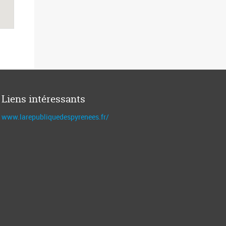
Liens intéressants
www.larepubliquedespyrenees.fr/