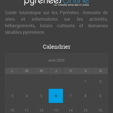
Guide touristique sur les Pyrénées. Annuaire de
sites et informations sur les activités,
hébergements, loisirs culturels et domaines
skiables pyrénéens.
Calendrier
août 2026
L
M
M
J
V
S
D
1
2
3
4
5
6
7
8
9
10
11
12
13
14
15
16