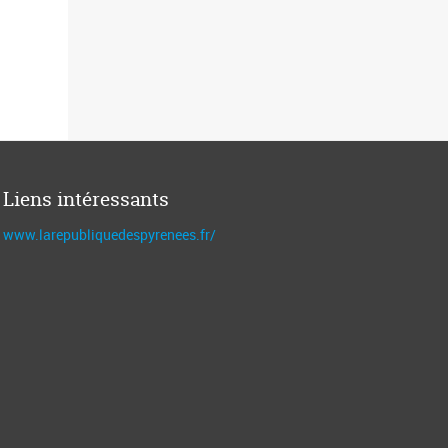
Liens intéressants
www.larepubliquedespyrenees.fr/