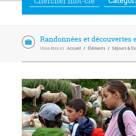
Catégor
Randonnées et découvertes e
Vous êtes ici :
Accueil
/
Éléments
/
Séjours & E