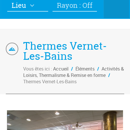
Lieu
Rayon : Off
Thermes Vernet-
Les-Bains
Vous êtes ici :
Accueil
/
Éléments
/
Activités &
Loisirs
,
Thermalisme & Remise en forme
/
Thermes Vernet-Les-Bains