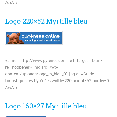
/></a>
Logo 220×52 Myrtille bleu
<a href=http://www.pyrenees-online.fr target=_blank
rel=noopener><img src=/wp-
content/uploads/logo_m_bleu_01.jpg alt=Guide
touristique des Pyrénées width=220 height=52 border=0
/></a>
Logo 160×27 Myrtille bleu