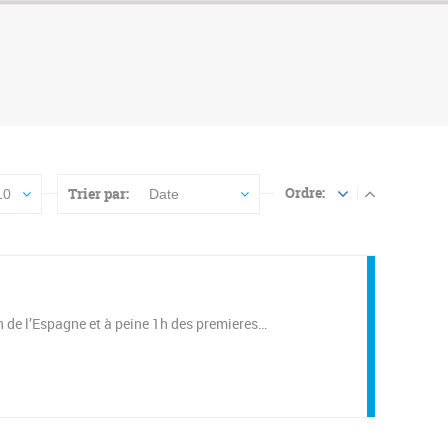
Ordre:
Trier par:
10
Date
 de l’Espagne et à peine 1h des premieres…