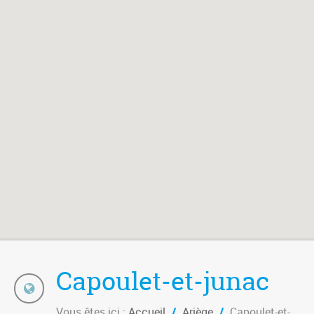
Capoulet-et-junac
Vous êtes ici :
Accueil
/
Ariège
/
Capoulet-et-