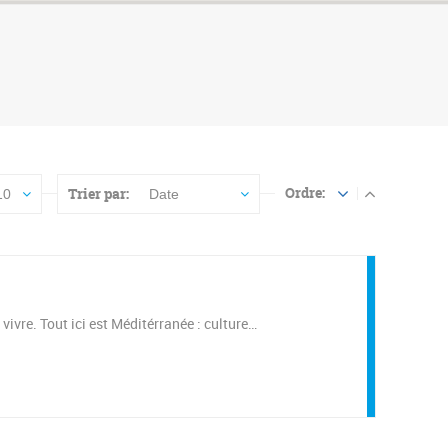
Ordre:
Trier par:
10
Date
 vivre. Tout ici est Méditérranée : culture…