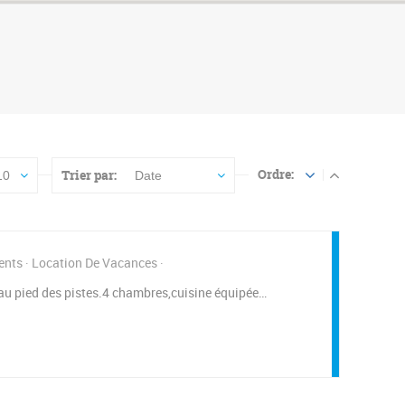
Ordre:
Trier par:
10
Date
ents
Location De Vacances
 au pied des pistes.4 chambres,cuisine équipée…