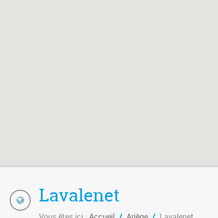
Lavalenet
Vous êtes ici :
Accueil
/
Ariège
/
Lavalenet