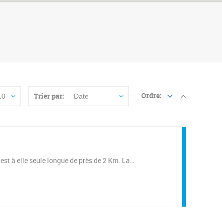
Ordre:
Trier par:
10
Date
est à elle seule longue de près de 2 Km. La…