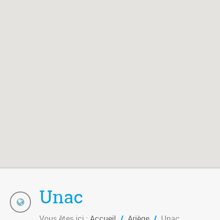
Unac
Vous êtes ici :
Accueil
/
Ariège
/
Unac