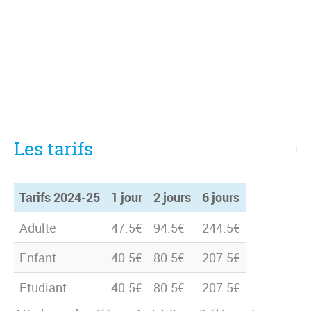
Les tarifs
Tarifs 2024-25
1 jour
2 jours
6 jours
Tarifs 2024-25
1 jour
2 jours
6 jours
Adulte
47.5€
94.5€
244.5€
Enfant
40.5€
80.5€
207.5€
Etudiant
40.5€
80.5€
207.5€