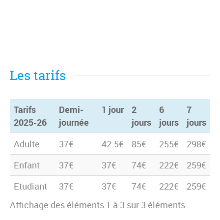
Les tarifs
Tarifs
Demi-
1 jour
2
6
7
2025-26
journée
jours
jours
jours
Tarifs
Demi-
1 jour
2
6
7
Adulte
37€
42.5€
85€
255€
298€
2025-26
journée
jours
jours
jours
Enfant
37€
37€
74€
222€
259€
Etudiant
37€
37€
74€
222€
259€
Affichage des éléments 1 à 3 sur 3 éléments