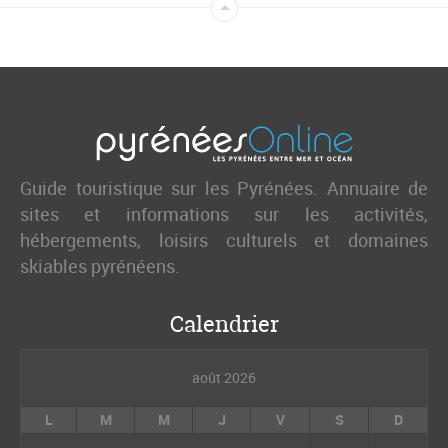
Guide touristique sur les Pyrénées. Annuaire de
sites et informations sur les activités,
hébergements, loisirs culturels et domaines
skiables pyrénéens.
Calendrier
août 2026
L
M
M
J
V
S
D