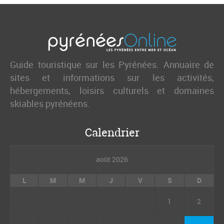
Guide touristique sur les Pyrénées. Annuaire de
sites et informations sur les activités,
hébergements, loisirs culturels et domaines
skiables pyrénéens.
Calendrier
août 2026
L
M
M
J
V
S
D
1
2