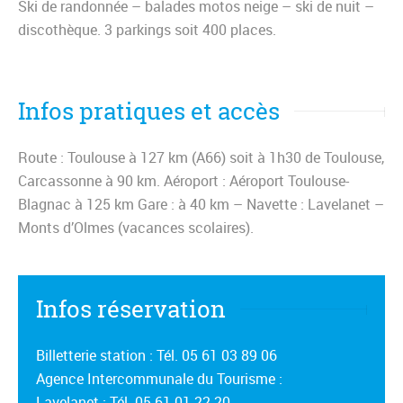
Ski de randonnée – balades motos neige – ski de nuit –
discothèque. 3 parkings soit 400 places.
Infos pratiques et accès
Route : Toulouse à 127 km (A66) soit à 1h30 de Toulouse,
Carcassonne à 90 km. Aéroport : Aéroport Toulouse-
Blagnac à 125 km Gare : à 40 km – Navette : Lavelanet –
Monts d’Olmes (vacances scolaires).
Infos réservation
Billetterie station : Tél. 05 61 03 89 06
Agence Intercommunale du Tourisme :
Lavelanet : Tél. 05 61 01 22 20