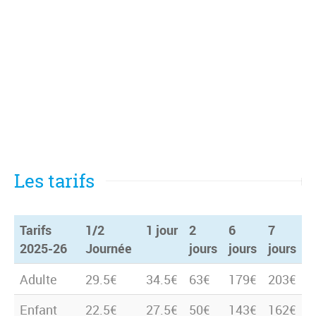
Les tarifs
Tarifs
1/2
1 jour
2
6
7
2025-26
Journée
jours
jours
jours
Tarifs
1/2
1 jour
2
6
7
Adulte
29.5€
34.5€
63€
179€
203€
2025-26
Journée
jours
jours
jours
Enfant
22.5€
27.5€
50€
143€
162€