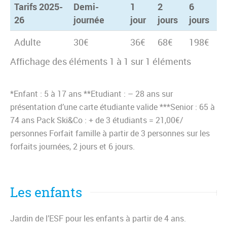
Tarifs 2025-
Demi-
1
2
6
26
journée
jour
jours
jours
Tarifs 2025-
Demi-
1
2
6
Adulte
30€
36€
68€
198€
26
journée
jour
jours
jours
Affichage des éléments 1 à 1 sur 1 éléments
*Enfant : 5 à 17 ans **Etudiant : – 28 ans sur
présentation d’une carte étudiante valide ***Senior : 65 à
74 ans Pack Ski&Co : + de 3 étudiants = 21,00€/
personnes Forfait famille à partir de 3 personnes sur les
forfaits journées, 2 jours et 6 jours.
Les enfants
Jardin de l’ESF pour les enfants à partir de 4 ans.