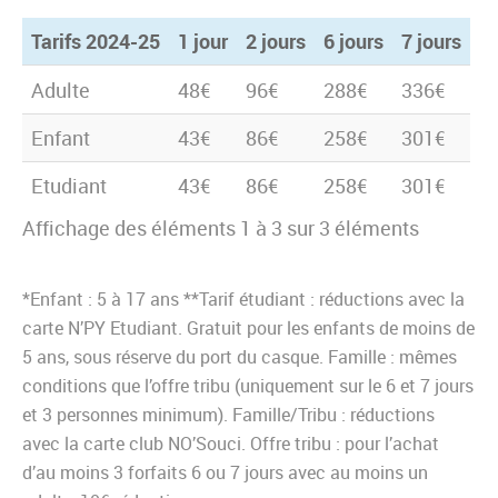
Tarifs 2024-25
1 jour
2 jours
6 jours
7 jours
Tarifs 2024-25
1 jour
2 jours
6 jours
7 jours
Adulte
48€
96€
288€
336€
Enfant
43€
86€
258€
301€
Etudiant
43€
86€
258€
301€
Affichage des éléments 1 à 3 sur 3 éléments
*Enfant : 5 à 17 ans **Tarif étudiant : réductions avec la
carte N’PY Etudiant. Gratuit pour les enfants de moins de
5 ans, sous réserve du port du casque. Famille : mêmes
conditions que l’offre tribu (uniquement sur le 6 et 7 jours
et 3 personnes minimum). Famille/Tribu : réductions
avec la carte club NO’Souci. Offre tribu : pour l’achat
d’au moins 3 forfaits 6 ou 7 jours avec au moins un