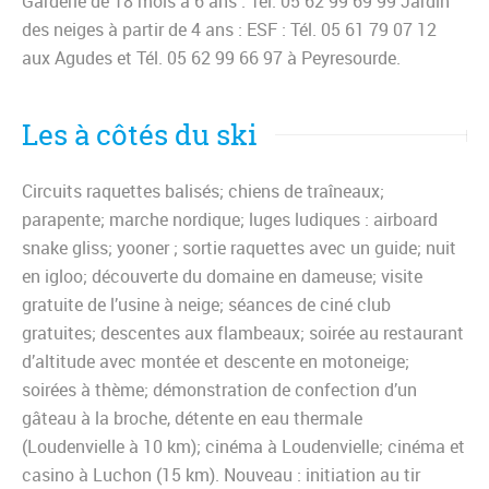
Garderie de 18 mois à 6 ans : Tél. 05 62 99 69 99 Jardin
des neiges à partir de 4 ans : ESF : Tél. 05 61 79 07 12
aux Agudes et Tél. 05 62 99 66 97 à Peyresourde.
Les à côtés du ski
Circuits raquettes balisés; chiens de traîneaux;
parapente; marche nordique; luges ludiques : airboard
snake gliss; yooner ; sortie raquettes avec un guide; nuit
en igloo; découverte du domaine en dameuse; visite
gratuite de l’usine à neige; séances de ciné club
gratuites; descentes aux flambeaux; soirée au restaurant
d’altitude avec montée et descente en motoneige;
soirées à thème; démonstration de confection d’un
gâteau à la broche, détente en eau thermale
(Loudenvielle à 10 km); cinéma à Loudenvielle; cinéma et
casino à Luchon (15 km). Nouveau : initiation au tir