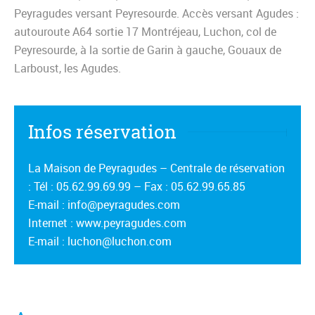
Peyragudes versant Peyresourde. Accès versant Agudes :
autouroute A64 sortie 17 Montréjeau, Luchon, col de
Peyresourde, à la sortie de Garin à gauche, Gouaux de
Larboust, les Agudes.
Infos réservation
La Maison de Peyragudes – Centrale de réservation
: Tél : 05.62.99.69.99 – Fax : 05.62.99.65.85
E-mail : info@peyragudes.com
Internet : www.peyragudes.com
E-mail : luchon@luchon.com