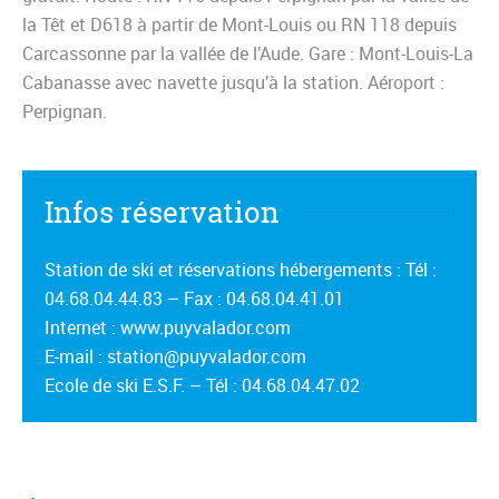
la Têt et D618 à partir de Mont-Louis ou RN 118 depuis
Carcassonne par la vallée de l’Aude. Gare : Mont-Louis-La
Cabanasse avec navette jusqu’à la station. Aéroport :
Perpignan.
Infos réservation
Station de ski et réservations hébergements : Tél :
04.68.04.44.83 – Fax : 04.68.04.41.01
Internet : www.puyvalador.com
E-mail : station@puyvalador.com
Ecole de ski E.S.F. – Tél : 04.68.04.47.02