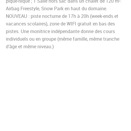
pique-nique ; 1 Salle hors sac dans un chalet de 120 m².
Airbag Freestyle, Snow Park en haut du domaine.
NOUVEAU : piste nocturne de 17h à 20h (week-ends et
vacances scolaires), zone de WIFI gratuit en bas des
pistes. Une monitrice indépendante donne des cours
individuels ou en groupe (même famille, même tranche
d’âge et même niveau.)