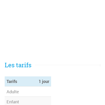
Les tarifs
Tarifs
1 jour
Tarifs
1 jour
Adulte
Enfant