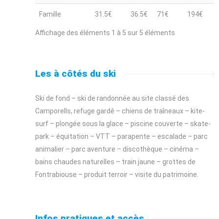
Famille
31.5€
36.5€
71€
194€
Affichage des éléments 1 à 5 sur 5 éléments
Les à côtés du ski
Ski de fond – ski de randonnée au site classé des
Camporells, refuge gardé – chiens de traîneaux – kite-
surf – plongée sous la glace – piscine couverte – skate-
park – équitation – VTT – parapente – escalade – parc
animalier – parc aventure – discothèque – cinéma –
bains chaudes naturelles – train jaune – grottes de
Fontrabiouse – produit terroir – visite du patrimoine.
Infos pratiques et accès