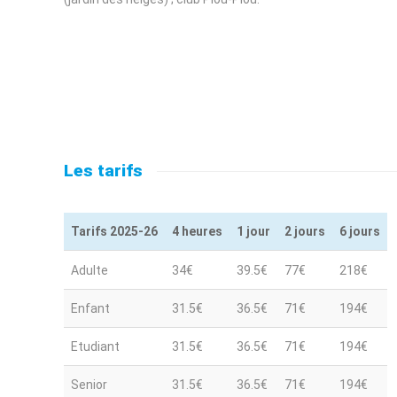
Les tarifs
Tarifs 2025-26
4 heures
1 jour
2 jours
6 jours
Tarifs 2025-26
4 heures
1 jour
2 jours
6 jours
Adulte
34€
39.5€
77€
218€
Enfant
31.5€
36.5€
71€
194€
Etudiant
31.5€
36.5€
71€
194€
Senior
31.5€
36.5€
71€
194€