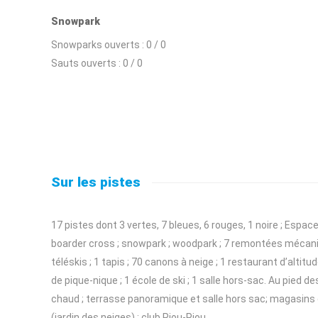
Snowpark
Snowparks ouverts :
0 / 0
Sauts ouverts :
0 / 0
Sur les pistes
17 pistes dont 3 vertes, 7 bleues, 6 rouges, 1 noire ; Espace
boarder cross ; snowpark ; woodpark ; 7 remontées mécaniq
téléskis ; 1 tapis ; 70 canons à neige ; 1 restaurant d’altitud
de pique-nique ; 1 école de ski ; 1 salle hors-sac. Au pied de
chaud ; terrasse panoramique et salle hors sac; magasins d
(jardin des neiges) ; club Piou-Piou.