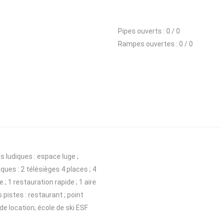
Pipes ouverts :
0 / 0
Rampes ouvertes :
0 / 0
s ludiques : espace luge ;
ues : 2 télésièges 4 places ; 4
e ; 1 restauration rapide ; 1 aire
s pistes : restaurant ; point
e location; école de ski ESF