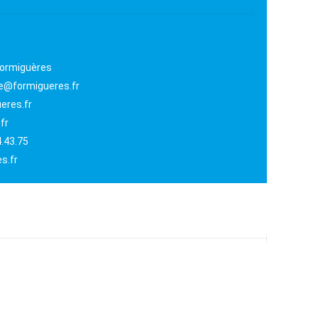
 Formiguères
sme@formigueres.fr
eres.fr
fr
4.43.75
s.fr