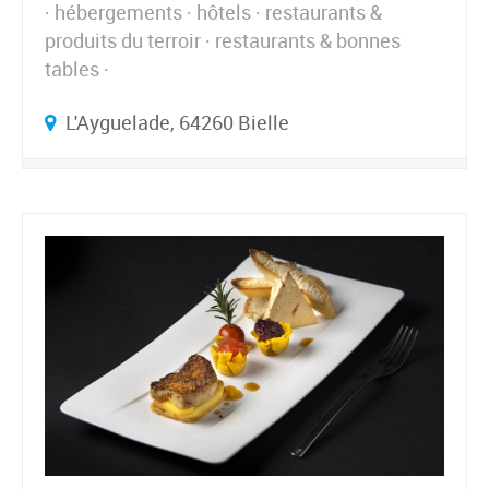
hébergements
hôtels
restaurants &
produits du terroir
restaurants & bonnes
tables
L'Ayguelade, 64260 Bielle