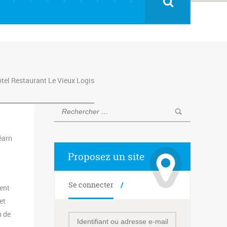
tel Restaurant Le Vieux Logis
éarn
Proposez un site
Se connecter
ent
et
n de