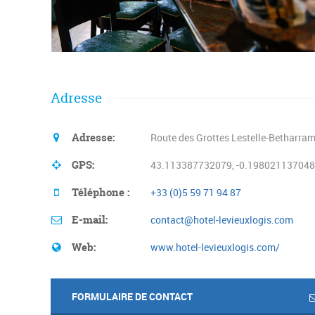
Adresse
Adresse:
Route des Grottes Lestelle-Betharra
GPS:
43.113387732079, -0.19802113704
Téléphone :
+33 (0)5 59 71 94 87
E-mail:
contact@hotel-levieuxlogis.com
Web:
www.hotel-levieuxlogis.com/
FORMULAIRE DE CONTACT