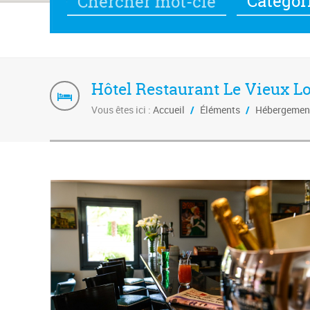
Catégor
Hôtel Restaurant Le Vieux L
Vous êtes ici :
Accueil
/
Éléments
/
Hébergemen