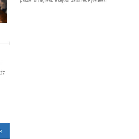
passer un agréable séjour dans les Pyrénées.
m
827