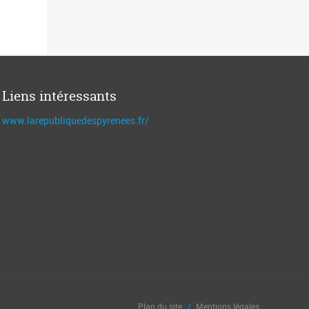
Liens intéressants
www.larepubliquedespyrenees.fr/
Plan du site
Mentions légales