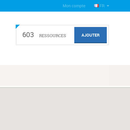
Mon compte
FR
603
AJOUTER
RESSOURCES