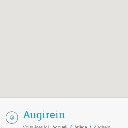
Augirein
Vous êtes ici :
Accueil
/
Ariège
/
Augirein