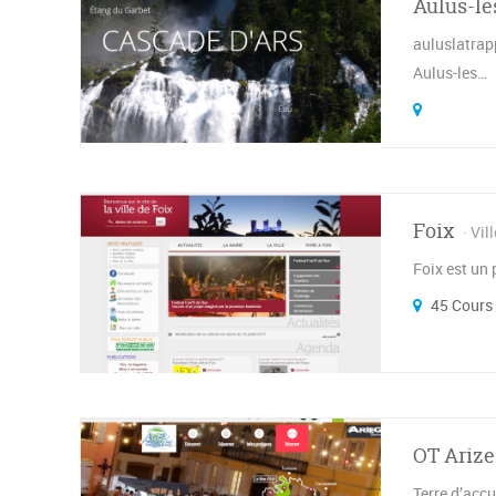
Aulus-le
auluslatrap
Aulus-les…
Foix
Vil
Foix est un 
45 Cours 
OT Arize
Terre d’accu