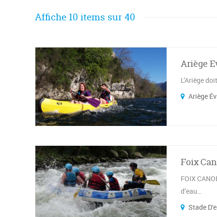
Affiche 10 items sur 40
Ariège E
L’Ariège doi
Ariège Év
Foix Can
FOIX CANOE 
d’eau…
Stade D'e