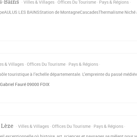
s-Bains
Villes & Villages
Offices Du Tourisme
Pays & Régions
peAULUS LES BAINSStation de MontagneCascadesThermalisme Niché à 750
les & Villages
Offices Du Tourisme
Pays & Régions
pôle touristique à l’echelle départementale. L’empreinte du passé médiéva
Gabriel Fauré 09000 FOIX
 Lèze
Villes & Villages
Offices Du Tourisme
Pays & Régions
eil exceptionnelle où histoire, art, sciences et paysages se mêlent pour